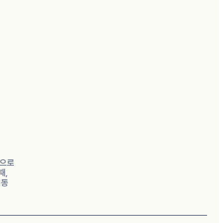
분으로
때,
이동