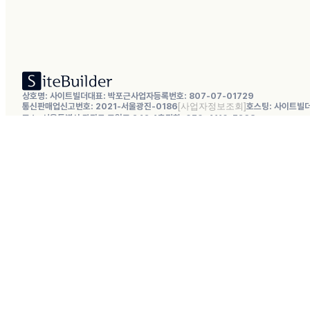
상호명: 사이트빌더
대표: 박포근
사업자등록번호: 807-07-01729
통신판매업신고번호: 2021-서울광진-0186
호스팅: 사이트빌
주소: 서울특별시 광진구 동일로 242 4층
전화: 070-4110-7268
© 사이트빌더. All rights reserved.
서비스
워드프레스 호스팅
워드프레스 유지보수
개발
워드프레스 사이트
워드프레스 테마
워드프레스 플러그인
자료
블로그
무료 강의
법률
이용약관
개인정보처리방침
환불정책