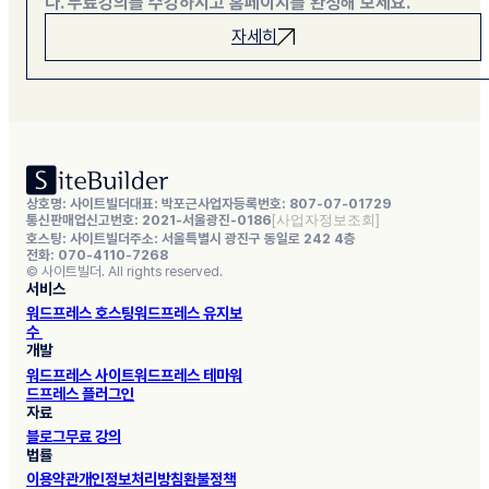
다. 무료강의를 수강하시고 홈페이지를 완성해 보세요.
자세히
상호명: 사이트빌더
대표: 박포근
사업자등록번호: 807-07-01729
통신판매업신고번호: 2021-서울광진-0186
호스팅: 사이트빌더
주소: 서울특별시 광진구 동일로 242 4층
전화: 070-4110-7268
© 사이트빌더. All rights reserved.
서비스
워드프레스 호스팅
워드프레스 유지보
수
개발
워드프레스 사이트
워드프레스 테마
워
드프레스 플러그인
자료
블로그
무료 강의
법률
이용약관
개인정보처리방침
환불정책